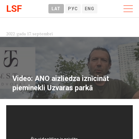
LSF
LAT
РУС
ENG
2022. gada 17. septembrī
Video: ANO aizliedza iznīcināt
pieminekli Uzvaras parkā