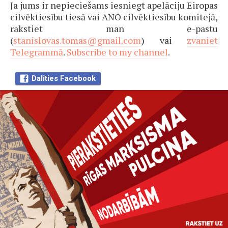
Ja jums ir nepieciešams iesniegt apelāciju Eiropas
cilvēktiesību tiesā vai ANO cilvēktiesību komitejā,
rakstiet man e-pastu
(
stanislovas.tomas@gmail.com
) vai
zvaniet
Telegrammā
.
Subscribe to my channel
.
Dalīties Facebook