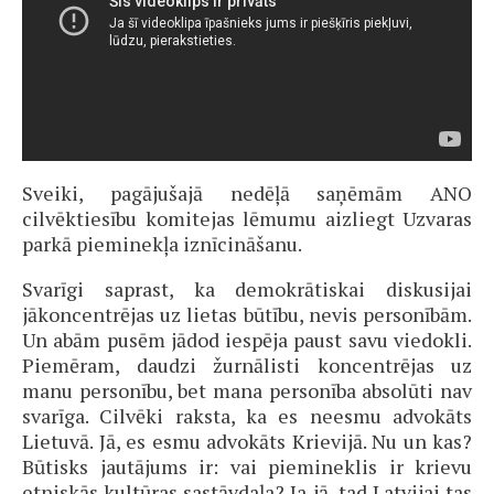
Sveiki, pagājušajā nedēļā saņēmām ANO
cilvēktiesību komitejas lēmumu aizliegt Uzvaras
parkā pieminekļa iznīcināšanu.
Svarīgi saprast, ka demokrātiskai diskusijai
jākoncentrējas uz lietas būtību, nevis personībām.
Un abām pusēm jādod iespēja paust savu viedokli.
Piemēram, daudzi žurnālisti koncentrējas uz
manu personību, bet mana personība absolūti nav
svarīga. Cilvēki raksta, ka es neesmu advokāts
Lietuvā. Jā, es esmu advokāts Krievijā. Nu un kas?
Būtisks jautājums ir: vai piemineklis ir krievu
etniskās kultūras sastāvdaļa? Ja jā, tad Latvijai tas